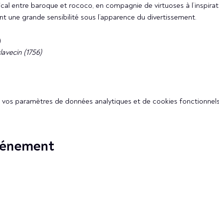
l entre baroque et rococo, en compagnie de virtuoses à l’inspirat
nt une grande sensibilité sous l’apparence du divertissement.
)
lavecin (1756)
vos paramètres de données analytiques et de cookies fonctionnels
vénement
S'ABONNER À LA
NEWSLETTER