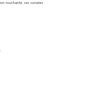
ion touchante, ces sonates 
.
NOUS CONTACTER