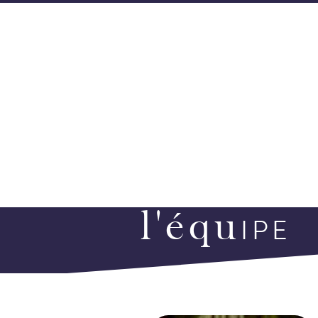
L'ORCHESTRE
PR
l'équ
IPE