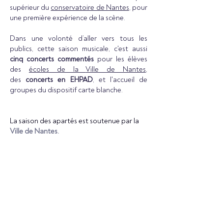
supérieur du
conservatoire de Nantes
,
pour
une première expérience de la scène.
Dans une volonté d’aller vers tous les
publics, cette saison musicale, c'est aussi
cinq concerts commentés
pour les élèves
des
écoles de la
Ville de Nantes,
des
concerts en EHPAD
, et l'accueil de
groupes du dispositif carte blanche.
La saison des apartés est soutenue par la
Ville de Nantes.
Rendez-vous
début septembre
pour découvrir la saison 26-27 des
apartés!
N'hésitez pas à nous suivre sur les
réseaux sociaux et à vous abonner