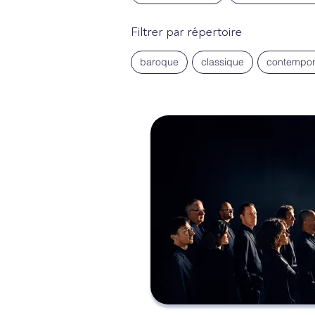
Filtrer par répertoire
baroque
classique
contempor