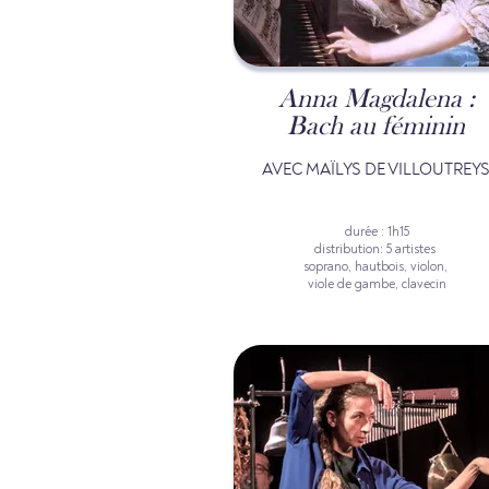
Anna Magdalena :
Bach au féminin
AVEC MAÏLYS DE VILLOUTREY
durée : 1h15
distribution: 5 artistes
soprano, hautbois, violon,
viole de gambe, clavecin