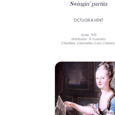
Swingin' partita
OCTUOR À VENT
durée : 1h15
distribution : 8 musiciens
2 hautbois, 2 clarinettes, 2 cors, 2 basson