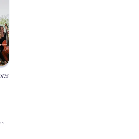
ons
cin