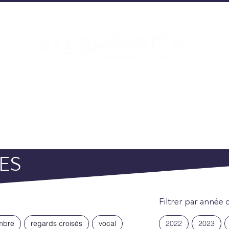
OJETS
PARTENAIRES
AGEND
ES
Filtrer par année 
mbre
regards croisés
vocal
2022
2023