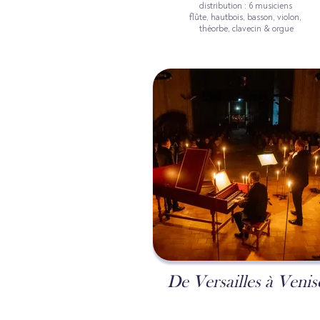
distribution : 6 musiciens
flûte, hautbois, basson, violon,
théorbe, clavecin & orgue
De Versailles à Venis