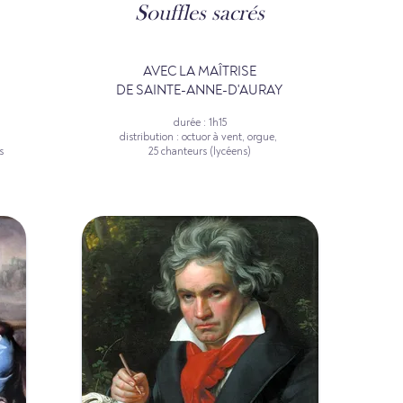
Souffles sacrés
AVEC LA MAÎTRISE
DE SAINTE-ANNE-D'AURAY
durée : 1h15
distribution : octuor à vent, orgue,
s
25 chanteurs (lycéens)