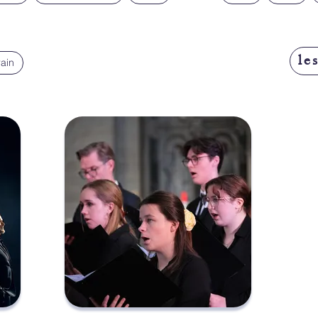
le
ain