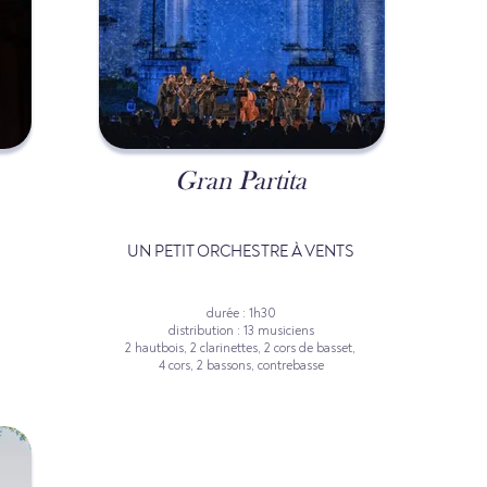
Gran Partita
UN PETIT ORCHESTRE À VENTS
durée : 1h30
distribution : 13 musiciens
2 hautbois, 2 clarinettes, 2 cors de basset,
4 cors, 2 bassons, contrebasse