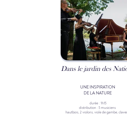
Dans le jardin des Nati
UNE INSPIRATION
DE LA NATURE
durée : 1h15
distribution : 5 musiciens
hautbois, 2 violons, viole de gambe, clave